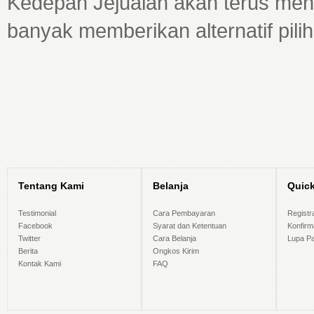
Kedepan Jejualan akan terus menc
banyak memberikan alternatif pili
Tentang Kami
Belanja
Quic
Testimonial
Cara Pembayaran
Registr
Facebook
Syarat dan Ketentuan
Konfir
Twitter
Cara Belanja
Lupa P
Berita
Ongkos Kirim
Kontak Kami
FAQ