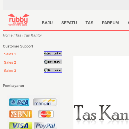
BAJU
SEPATU
TAS
PARFUM
Home
/
Tas
/
Tas Kantor
Customer Support
Sales 1
Sales 2
Sales 3
Pembayaran