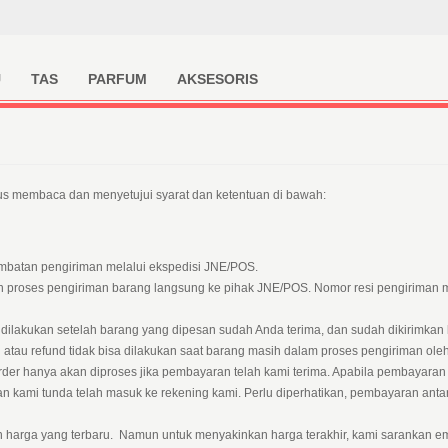
U
TAS
PARFUM
AKSESORIS
us membaca dan menyetujui syarat dan ketentuan di bawah:
ambatan pengiriman melalui ekspedisi JNE/POS.
 proses pengiriman barang langsung ke pihak JNE/POS. Nomor resi pengiriman m
a dilakukan setelah barang yang dipesan sudah Anda terima, dan sudah dikirimka
ng atau refund tidak bisa dilakukan saat barang masih dalam proses pengiriman ol
rder hanya akan diproses jika pembayaran telah kami terima. Apabila pembayaran 
 kami tunda telah masuk ke rekening kami. Perlu diperhatikan, pembayaran antar 
harga yang terbaru. Namun untuk menyakinkan harga terakhir, kami sarankan em