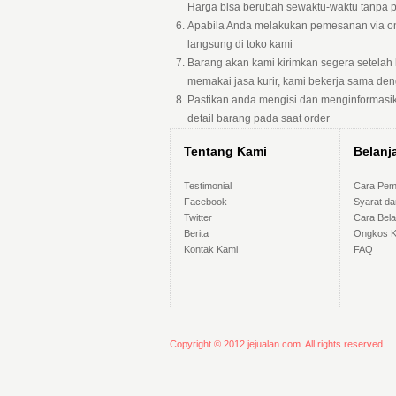
Harga bisa berubah sewaktu-waktu tanpa 
Apabila Anda melakukan pemesanan via onl
langsung di toko kami
Barang akan kami kirimkan segera setelah
memakai jasa kurir, kami bekerja sama d
Pastikan anda mengisi dan menginformasik
detail barang pada saat order
Tentang Kami
Belanj
Testimonial
Cara Pem
Facebook
Syarat da
Twitter
Cara Bela
Berita
Ongkos K
Kontak Kami
FAQ
Copyright © 2012 jejualan.com. All rights reserved