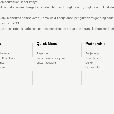
pemberitahuan sebelumnya.
ine maka seluruh harga kami belum termasuk ongkos kirim, ongkos kirim tidak d
 kami menerima pembayaran. Lama waktu perjalanan pengiriman tergantung pada 
engan JNE/POS.
an detail produk pada saat pemesanan dengan benar dan akurat, karena kami tid
a
Quick Menu
Partnership
bayaran
Registrasi
Jogjacamp
n Ketentuan
Konfirmasi Pembayaran
IDwebhost
nja
Lupa Password
Diskon
irim
Female Store