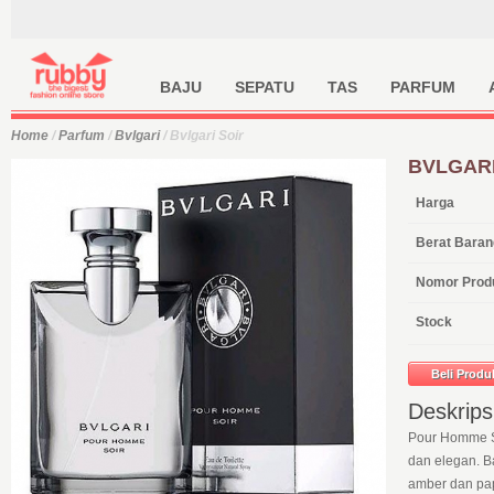
BAJU
SEPATU
TAS
PARFUM
Home
/
Parfum
/
Bvlgari
/ Bvlgari Soir
BVLGARI
Harga
Berat Baran
Nomor Prod
Stock
Deskripsi
Pour Homme S
dan elegan. B
amber dan pa