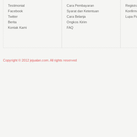
Testimonial
Cara Pembayaran
Registr
Facebook
Syarat dan Ketentuan
Konfir
Twitter
Cara Belanja
Lupa P
Berita
Ongkos Kirim
Kontak Kami
FAQ
Copyright © 2012 jejualan.com. All rights reserved